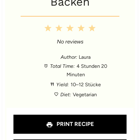
Backen
1
2
3
4
5
S
S
S
S
S
No reviews
t
t
t
t
t
Author:
Laura
Total Time:
4 Stunden 20
a
a
a
a
a
Minuten
r
r
r
r
r
Yield:
10–12 Stücke
s
s
s
s
Diet:
Vegetarian
PRINT RECIPE