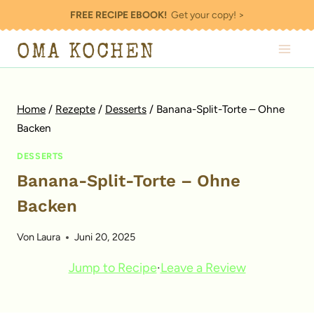
Zum
FREE RECIPE EBOOK!
Get your copy! >
Inhalt
OMA KOCHEN
springen
Home
/
Rezepte
/
Desserts
/
Banana-Split-Torte – Ohne
Backen
DESSERTS
Banana-Split-Torte – Ohne
Backen
Von
Laura
Juni 20, 2025
Jump to Recipe
·
Leave a Review