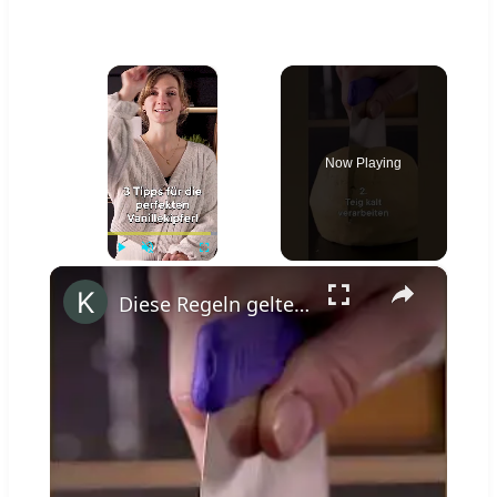
×
Now Playing
×
Play
Unmute
Fullscreen
Diese Regeln gelten für köstliche Vanillekipferl - Rezept auf kitchenstories.de #siemenshome