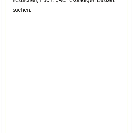
köstlichen, fruchtig-schokoladigen Dessert
suchen.