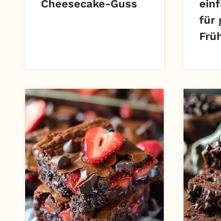
Cheesecake-Guss
ein
für
Frü