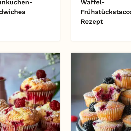
nnkuchen-
Waffel-
dwiches
Frühstückstaco
Rezept