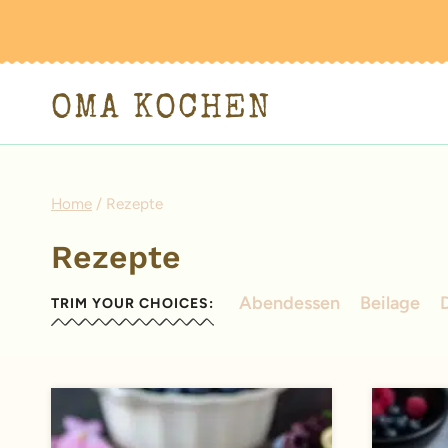
Zum
Inhalt
springen
OMA KOCHEN
Home
/
Rezepte
Rezepte
Abendessen
Beilage
TRIM YOUR CHOICES: