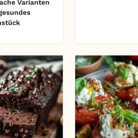
fache Varianten
 gesundes
hstück