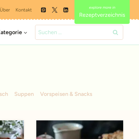
Über
Kontakt
Rezeptverzeichnis
Suchen
ategorie
nach:
isch
Suppen
Vorspeisen & Snacks