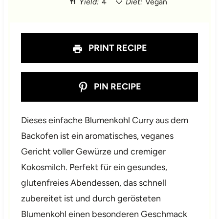
Yield:
4
Diet:
Vegan
r
r
r
r
r
s
s
s
s
PRINT RECIPE
PIN RECIPE
Dieses einfache Blumenkohl Curry aus dem
Backofen ist ein aromatisches, veganes
Gericht voller Gewürze und cremiger
Kokosmilch. Perfekt für ein gesundes,
glutenfreies Abendessen, das schnell
zubereitet ist und durch gerösteten
Blumenkohl einen besonderen Geschmack