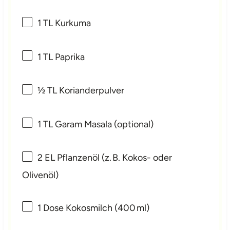
1
TL Kurkuma
1
TL Paprika
½
TL Korianderpulver
1
TL Garam Masala (optional)
2
EL Pflanzenöl (z. B. Kokos- oder
Olivenöl)
1
Dose Kokosmilch (400 ml)