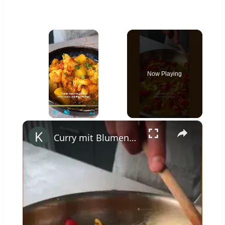
×
Now Playing
×
Play
Unmute
Fullscreen
Curry mit Blumenkohl?! 🍛✨ #shorts