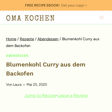
Zum
FREE RECIPE EBOOK!
Get your copy! >
Inhalt
OMA KOCHEN
springen
Home
/
Rezepte
/
Abendessen
/
Blumenkohl Curry aus
dem Backofen
ABENDESSEN
Blumenkohl Curry aus dem
Backofen
Von
Laura
Mai 25, 2025
Jump to Recipe
·
Leave a Review