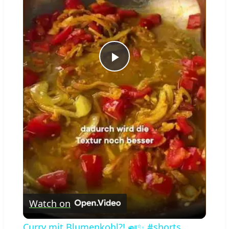
Play
Video
Watch on
Curry mit Blumenkohl?! 🍛✨ #shorts