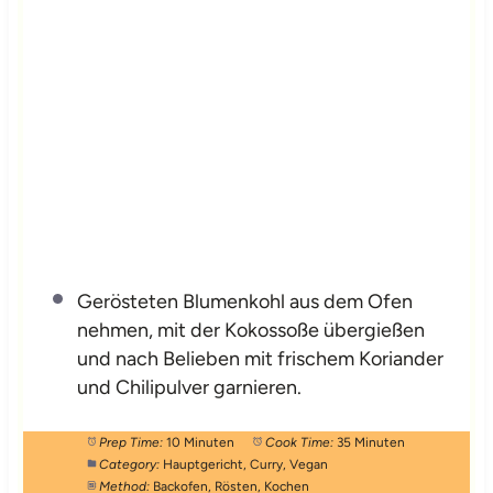
Gerösteten Blumenkohl aus dem Ofen
nehmen, mit der Kokossoße übergießen
und nach Belieben mit frischem Koriander
und Chilipulver garnieren.
Prep Time:
10 Minuten
Cook Time:
35 Minuten
Category:
Hauptgericht, Curry, Vegan
Method:
Backofen, Rösten, Kochen