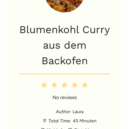
Blumenkohl Curry
aus dem
Backofen
1
2
3
4
5
S
S
S
S
S
No reviews
t
t
t
t
t
Author:
Laura
Total Time:
45 Minuten
a
a
a
a
a