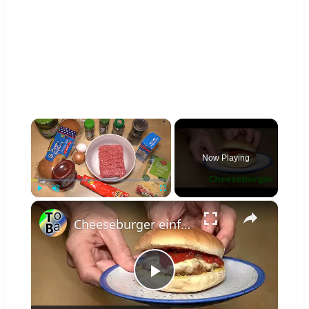
×
Now Playing
×
Play
Unmute
Fullscreen
Cheeseburger einfach & schnell zubereiten
Play