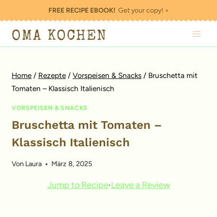
Zum
FREE RECIPE EBOOK!
Get your copy! >
Inhalt
OMA KOCHEN
springen
Home
/
Rezepte
/
Vorspeisen & Snacks
/
Bruschetta mit
Tomaten – Klassisch Italienisch
VORSPEISEN & SNACKS
Bruschetta mit Tomaten –
Klassisch Italienisch
Von
Laura
März 8, 2025
Jump to Recipe
·
Leave a Review