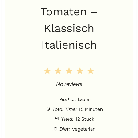
Tomaten –
Klassisch
Italienisch
1
2
3
4
5
S
S
S
S
S
No reviews
t
t
t
t
t
Author:
Laura
Total Time:
15 Minuten
a
a
a
a
a
Yield:
12 Stück
r
r
r
r
r
Diet:
Vegetarian
s
s
s
s