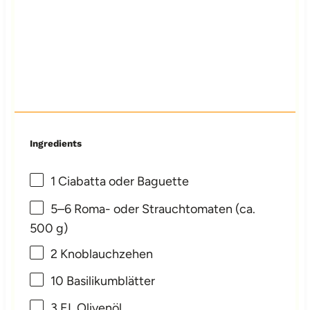
Ingredients
1
Ciabatta oder Baguette
5
–
6
Roma- oder Strauchtomaten (ca.
500 g
)
2
Knoblauchzehen
10
Basilikumblätter
3
EL Olivenöl