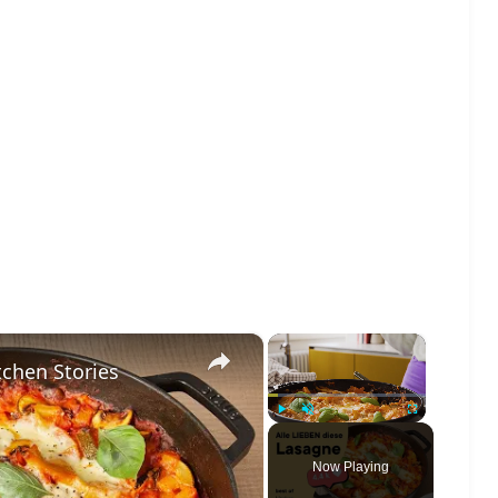
×
×
tchen Stories
Play
Unmute
Fullscreen
Now Playing