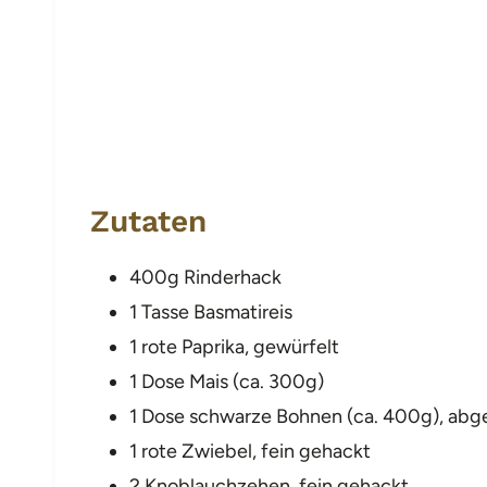
Zutaten
400g Rinderhack
1 Tasse Basmatireis
1 rote Paprika, gewürfelt
1 Dose Mais (ca. 300g)
1 Dose schwarze Bohnen (ca. 400g), abg
1 rote Zwiebel, fein gehackt
2 Knoblauchzehen, fein gehackt