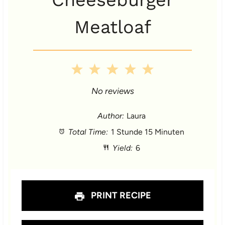
Meatloaf
1
2
3
4
5
S
S
S
S
S
No reviews
t
t
t
t
t
Author:
Laura
Total Time:
1 Stunde 15 Minuten
a
a
a
a
a
Yield:
6
r
r
r
r
r
s
s
s
s
PRINT RECIPE