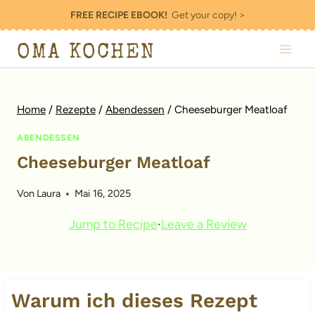
Zum
FREE RECIPE EBOOK!
Get your copy! >
Inhalt
OMA KOCHEN
springen
Home
/
Rezepte
/
Abendessen
/
Cheeseburger Meatloaf
ABENDESSEN
Cheeseburger Meatloaf
Von
Laura
Mai 16, 2025
Jump to Recipe
·
Leave a Review
Warum ich dieses Rezept