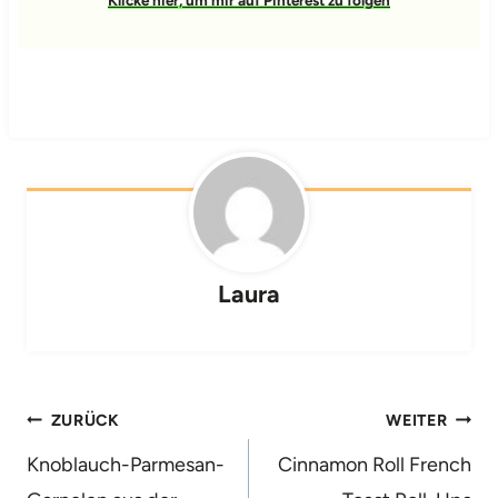
Klicke hier, um mir auf Pinterest zu folgen
Laura
Beitragsnavigation
ZURÜCK
WEITER
Knoblauch-Parmesan-
Cinnamon Roll French