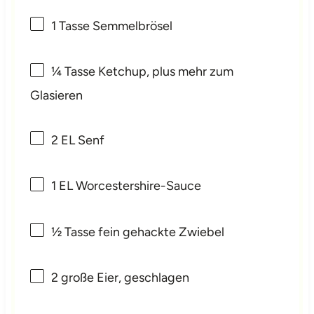
1
Tasse Semmelbrösel
¼
Tasse Ketchup, plus mehr zum
Glasieren
2
EL Senf
1
EL Worcestershire-Sauce
½
Tasse fein gehackte Zwiebel
2
große Eier, geschlagen