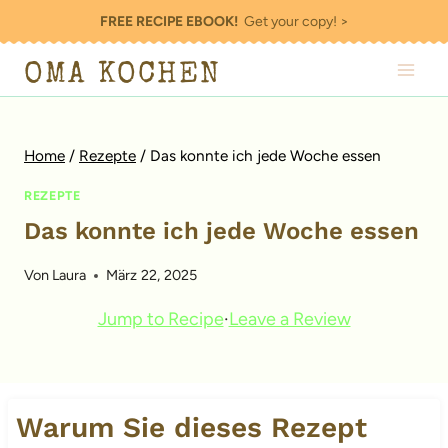
Zum
FREE RECIPE EBOOK!
Get your copy! >
Inhalt
OMA KOCHEN
springen
Home
/
Rezepte
/
Das konnte ich jede Woche essen
REZEPTE
Das konnte ich jede Woche essen
Von
Laura
März 22, 2025
Jump to Recipe
·
Leave a Review
Warum Sie dieses Rezept