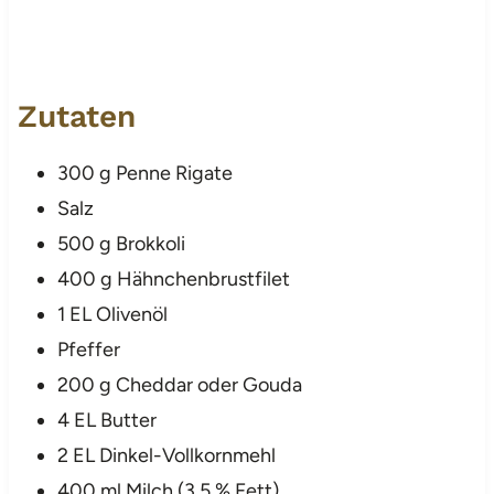
Zutaten
300 g Penne Rigate
Salz
500 g Brokkoli
400 g Hähnchenbrustfilet
1 EL Olivenöl
Pfeffer
200 g Cheddar oder Gouda
4 EL Butter
2 EL Dinkel-Vollkornmehl
400 ml Milch (3,5 % Fett)