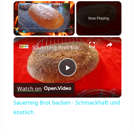
×
Now Playing
×
Play
Unmute
Fullscreen
Sauerteig Brot backen - Schmackhaft und köstlich
Play
Watch on
Video
Sauerteig Brot backen - Schmackhaft und
köstlich