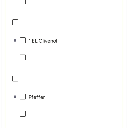
1
EL Olivenöl
Pfeffer