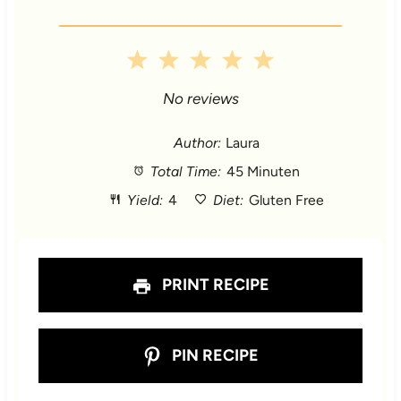
1
2
3
4
5
S
S
S
S
S
No reviews
t
t
t
t
t
Author:
Laura
Total Time:
45 Minuten
a
a
a
a
a
Yield:
4
Diet:
Gluten Free
r
r
r
r
r
s
s
s
s
PRINT RECIPE
PIN RECIPE