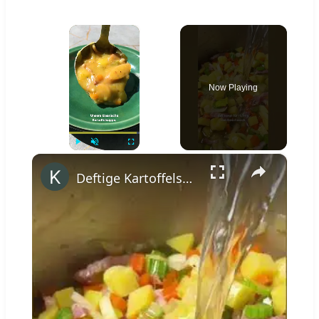
×
Now Playing
×
Play
Unmute
Fullscreen
Deftige Kartoffelsuppe wie von Oma #shorts