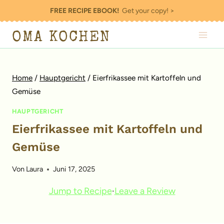
Zum
FREE RECIPE EBOOK!
Get your copy! >
Inhalt
OMA KOCHEN
springen
Home
/
Hauptgericht
/
Eierfrikassee mit Kartoffeln und
Gemüse
HAUPTGERICHT
Eierfrikassee mit Kartoffeln und
Gemüse
Von
Laura
Juni 17, 2025
Jump to Recipe
·
Leave a Review