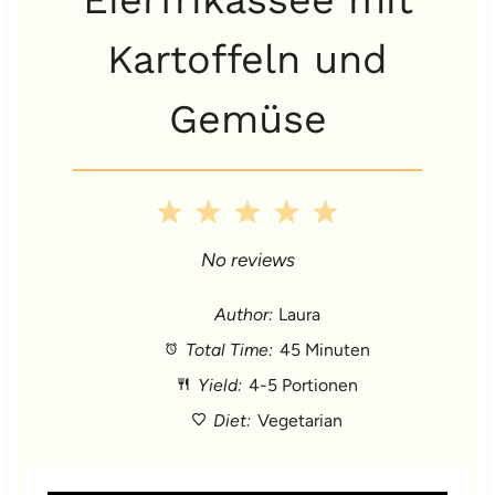
Kartoffeln und
Gemüse
1
2
3
4
5
S
S
S
S
S
No reviews
t
t
t
t
t
Author:
Laura
Total Time:
45 Minuten
a
a
a
a
a
Yield:
4-5 Portionen
r
r
r
r
r
Diet:
Vegetarian
s
s
s
s