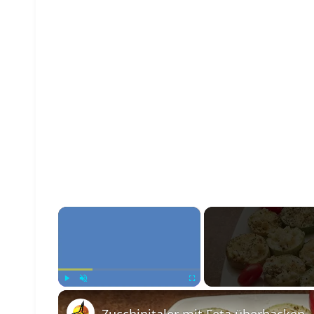
×
Play
Unmute
Fullscreen
Zucchinitaler mit Feta überbacken 