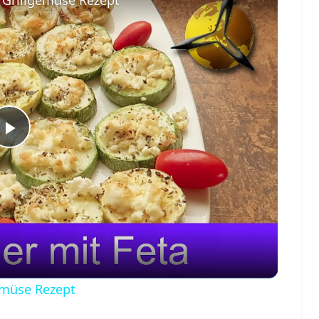
Play
Video
gemüse Rezept