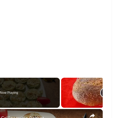
Now Playing
×
- Grillgemüse Rezept