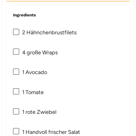
Ingredients
2
Hähnchenbrustfilets
4
große Wraps
1
Avocado
1
Tomate
1
rote Zwiebel
1
Handvoll frischer Salat