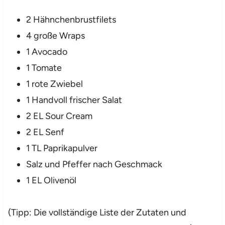
2 Hähnchenbrustfilets
4 große Wraps
1 Avocado
1 Tomate
1 rote Zwiebel
1 Handvoll frischer Salat
2 EL Sour Cream
2 EL Senf
1 TL Paprikapulver
Salz und Pfeffer nach Geschmack
1 EL Olivenöl
(Tipp: Die vollständige Liste der Zutaten und