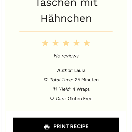
Taschen mit
Hähnchen
1
2
3
4
5
S
S
S
S
S
No reviews
t
t
t
t
t
Author:
Laura
Total Time:
25 Minuten
a
a
a
a
a
Yield:
4 Wraps
r
r
r
r
r
Diet:
Gluten Free
s
s
s
s
PRINT RECIPE