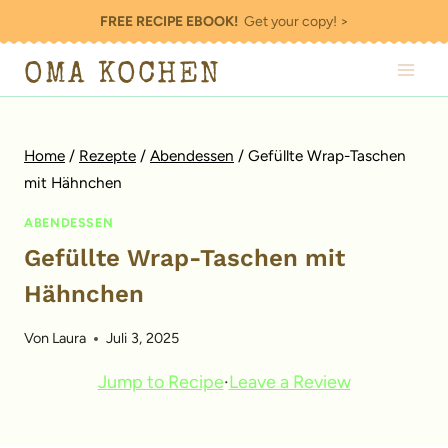
Zum
FREE RECIPE EBOOK!
Get your copy! >
Inhalt
OMA KOCHEN
springen
Home
/
Rezepte
/
Abendessen
/
Gefüllte Wrap-Taschen
mit Hähnchen
ABENDESSEN
Gefüllte Wrap-Taschen mit
Hähnchen
Von
Laura
Juli 3, 2025
Jump to Recipe
·
Leave a Review