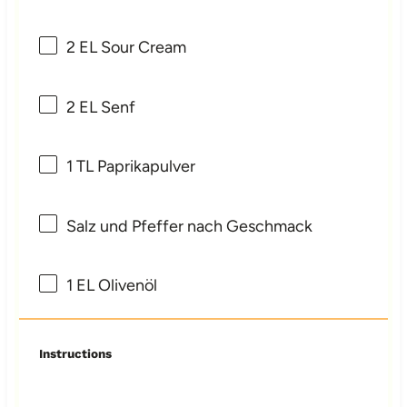
2
EL Sour Cream
2
EL Senf
1
TL Paprikapulver
Salz und Pfeffer nach Geschmack
1
EL Olivenöl
Instructions