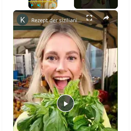
×
Play
Unmute
Fullscreen
Rezept der sizilianischen Küche: Pasta alla Norma #shorts
Play
Video