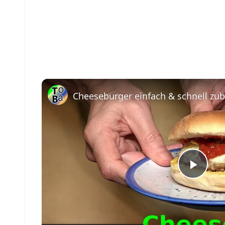
Cheeseburger einfach & schnell zub
Play
Vide