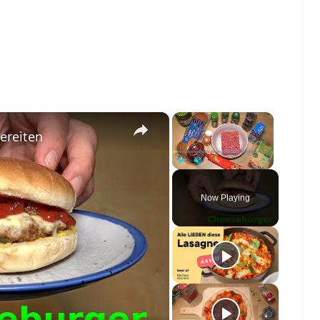
×
×
ereiten
Play
Unmute
Fullscreen
Now Playing
o