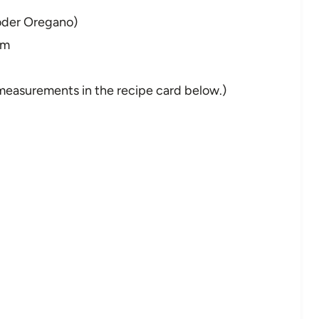
 oder Oregano)
rm
nd measurements in the recipe card below.)