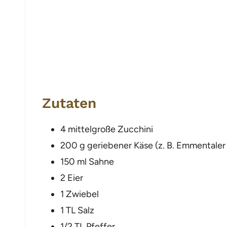
Zutaten
4 mittelgroße Zucchini
200 g geriebener Käse (z. B. Emmentale
150 ml Sahne
2 Eier
1 Zwiebel
1 TL Salz
1/2 TL Pfeffer