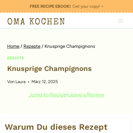
Zum
FREE RECIPE EBOOK!
Get your copy! >
Inhalt
OMA KOCHEN
springen
Home
/
Rezepte
/
Knusprige Champignons
REZEPTE
Knusprige Champignons
Von
Laura
März 12, 2025
Jump to Recipe
·
Leave a Review
Warum Du dieses Rezept