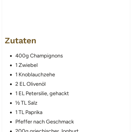
Zutaten
400g Champignons
1 Zwiebel
1 Knoblauchzehe
2 EL Olivenöl
1 EL Petersilie, gehackt
½ TL Salz
1 TL Paprika
Pfeffer nach Geschmack
200g griechischer Joghurt