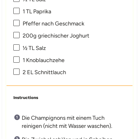
1
TL Paprika
Pfeffer nach Geschmack
200g
griechischer Joghurt
½
TL Salz
1
Knoblauchzehe
2
EL Schnittlauch
Instructions
Die Champignons mit einem Tuch
reinigen (nicht mit Wasser waschen).