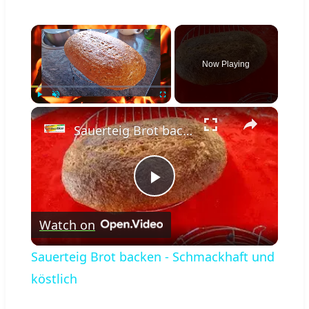
×
Now Playing
×
Play
Unmute
Fullscreen
Sauerteig Brot backen - Schmackhaft und köstlich
Play
Watch on
Video
Sauerteig Brot backen - Schmackhaft und
köstlich