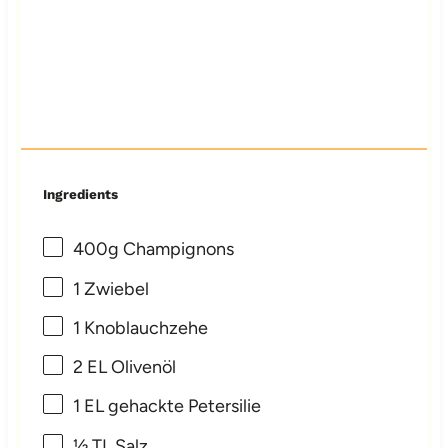
Ingredients
400g
Champignons
1
Zwiebel
1
Knoblauchzehe
2
EL Olivenöl
1
EL gehackte Petersilie
½
TL Salz