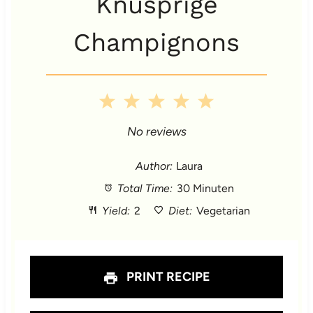
Knusprige
Champignons
1
2
3
4
5
S
S
S
S
S
No reviews
t
t
t
t
t
Author:
Laura
Total Time:
30 Minuten
a
a
a
a
a
Yield:
2
Diet:
Vegetarian
r
r
r
r
r
s
s
s
s
PRINT RECIPE