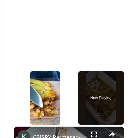
×
Now Playing
×
Play
Unmute
Fullscreen
CRISPY Parmesan-Kartoffeln 🤩 #shorts