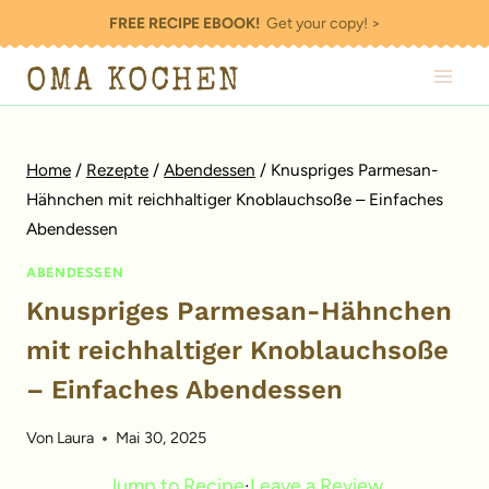
Zum
FREE RECIPE EBOOK!
Get your copy! >
Inhalt
OMA KOCHEN
springen
Home
/
Rezepte
/
Abendessen
/
Knuspriges Parmesan-
Hähnchen mit reichhaltiger Knoblauchsoße – Einfaches
Abendessen
ABENDESSEN
Knuspriges Parmesan-Hähnchen
mit reichhaltiger Knoblauchsoße
– Einfaches Abendessen
Von
Laura
Mai 30, 2025
Jump to Recipe
·
Leave a Review