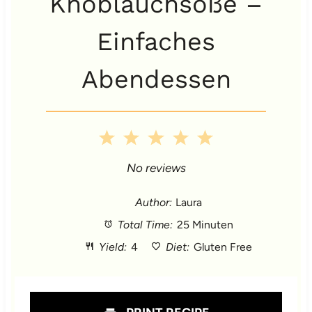
Knoblauchsoße –
Einfaches
Abendessen
1
2
3
4
5
S
S
S
S
S
No reviews
t
t
t
t
t
Author:
Laura
Total Time:
25 Minuten
a
a
a
a
a
Yield:
4
Diet:
Gluten Free
r
r
r
r
r
s
s
s
s