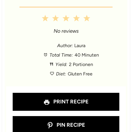
1
2
3
4
5
S
S
S
S
S
No reviews
t
t
t
t
t
Author:
Laura
Total Time:
40 Minuten
a
a
a
a
a
Yield:
2 Portionen
r
r
r
r
r
Diet:
Gluten Free
s
s
s
s
PRINT RECIPE
PIN RECIPE