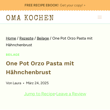
Zum
FREE RECIPE EBOOK!
Get your copy! >
Inhalt
OMA KOCHEN
springen
Home
/
Rezepte
/
Beilage
/
One Pot Orzo Pasta mit
Hähnchenbrust
BEILAGE
One Pot Orzo Pasta mit
Hähnchenbrust
Von
Laura
März 24, 2025
Jump to Recipe
·
Leave a Review