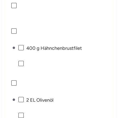
400 g
Hähnchenbrustfilet
2
EL Olivenöl