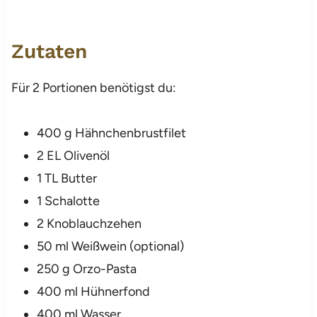
Zutaten
Für 2 Portionen benötigst du:
400 g Hähnchenbrustfilet
2 EL Olivenöl
1 TL Butter
1 Schalotte
2 Knoblauchzehen
50 ml Weißwein (optional)
250 g Orzo-Pasta
400 ml Hühnerfond
400 ml Wasser