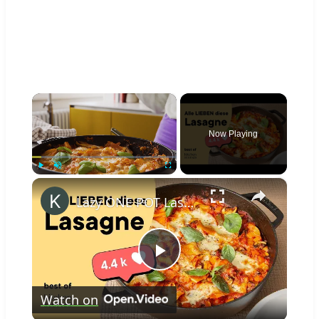
×
Now Playing
×
Play
Unmute
Fullscreen
Lazy ONE POT Lasagne | BEST of Kitchen Stories
Play
Watch on
Video