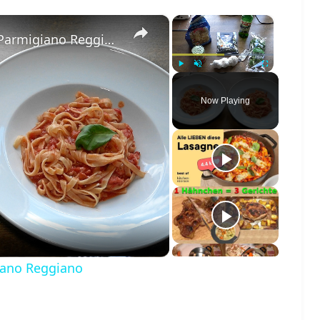
×
×
Pasta mit Tomaten, Basilikum und Parmigiano Reggiano
Play
Unmute
Fullscreen
Now Playing
o
iano Reggiano