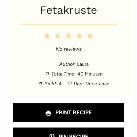
Fetakruste
1
2
3
4
5
S
S
S
S
S
No reviews
t
t
t
t
t
Author:
Laura
Total Time:
40 Minuten
a
a
a
a
a
Yield:
4
Diet:
Vegetarian
r
r
r
r
r
s
s
s
s
PRINT RECIPE
PIN RECIPE