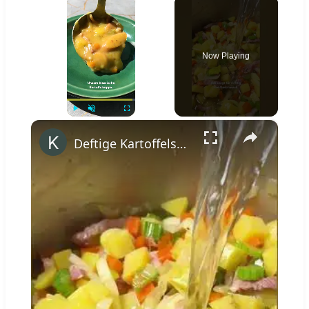
Now Playing
×
Play
Unmute
Fullscreen
Deftige Kartoffelsuppe wie von Oma #shorts