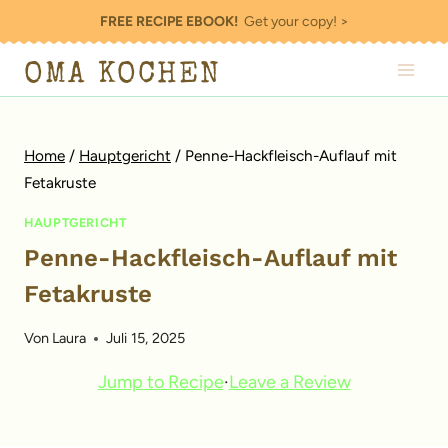
Zum
FREE RECIPE EBOOK!
Get your copy! >
Inhalt
OMA KOCHEN
springen
Home
/
Hauptgericht
/
Penne-Hackfleisch-Auflauf mit
Fetakruste
HAUPTGERICHT
Penne-Hackfleisch-Auflauf mit
Fetakruste
Von
Laura
Juli 15, 2025
Jump to Recipe
·
Leave a Review