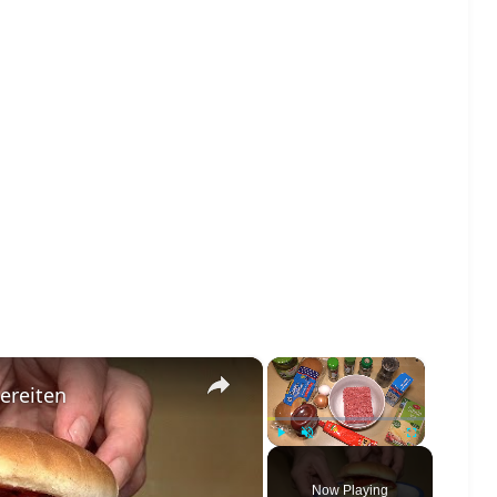
×
×
ereiten
Play
Unmute
Fullscreen
Now Playing