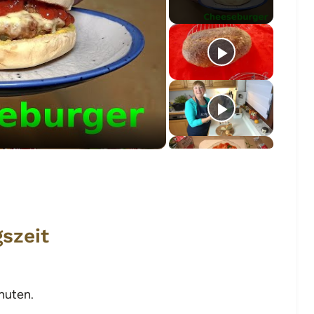
o
szeit
nuten.