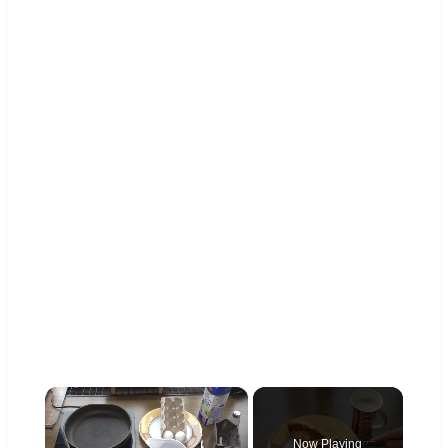
×
Now Playing