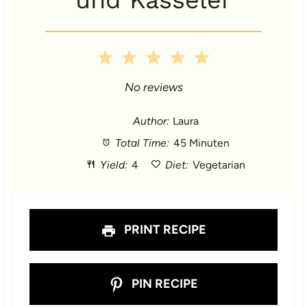
1
2
3
4
5
S
S
S
S
S
No reviews
t
t
t
t
t
Author:
Laura
Total Time:
45 Minuten
a
a
a
a
a
Yield:
4
Diet:
Vegetarian
r
r
r
r
r
s
s
s
s
PRINT RECIPE
PIN RECIPE