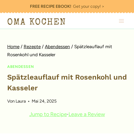
Zum
FREE RECIPE EBOOK!
Get your copy! >
Inhalt
OMA KOCHEN
springen
Home
/
Rezepte
/
Abendessen
/
Spätzleauflauf mit
Rosenkohl und Kasseler
ABENDESSEN
Spätzleauflauf mit Rosenkohl und
Kasseler
Von
Laura
Mai 24, 2025
Jump to Recipe
·
Leave a Review