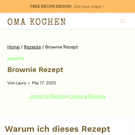
Zum
FREE RECIPE EBOOK!
Get your copy! >
Inhalt
OMA KOCHEN
springen
Home
/
Rezepte
/
Brownie Rezept
REZEPTE
Brownie Rezept
Von
Laura
Mai 17, 2025
Jump to Recipe
·
Leave a Review
Warum ich dieses Rezept