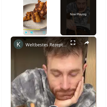
Now Playing
×
Play
Unmute
Fullscreen
Weltbestes Rezept für vegane Bolognese #shorts