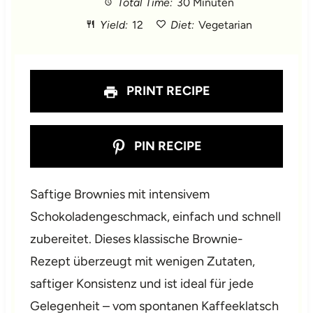
Total Time:
30 Minuten
a
a
a
a
a
Yield:
12
Diet:
Vegetarian
r
r
r
r
r
s
s
s
s
PRINT RECIPE
PIN RECIPE
Saftige Brownies mit intensivem
Schokoladengeschmack, einfach und schnell
zubereitet. Dieses klassische Brownie-
Rezept überzeugt mit wenigen Zutaten,
saftiger Konsistenz und ist ideal für jede
Gelegenheit – vom spontanen Kaffeeklatsch