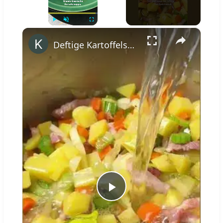
×
Play
Unmute
Fullscreen
Deftige Kartoffelsuppe wie von Oma #shorts
Play