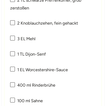
2
TL schwarze Pfefferkörner, grob
zerstoßen
2
Knoblauchzehen, fein gehackt
3
EL Mehl
1
TL Dijon-Senf
1
EL Worcestershire-Sauce
400
ml Rinderbrühe
100
ml Sahne