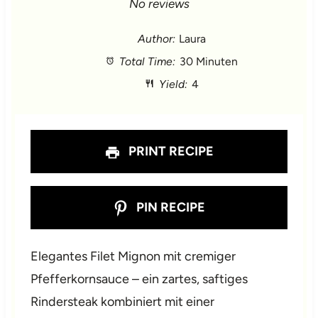
S
S
S
S
S
No reviews
t
t
t
t
t
Author:
Laura
Total Time:
30 Minuten
a
a
a
a
a
Yield:
4
r
r
r
r
r
s
s
s
s
PRINT RECIPE
PIN RECIPE
Elegantes Filet Mignon mit cremiger
Pfefferkornsauce – ein zartes, saftiges
Rindersteak kombiniert mit einer