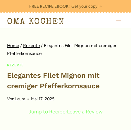
Zum
FREE RECIPE EBOOK!
Get your copy! >
Inhalt
OMA KOCHEN
springen
Home
/
Rezepte
/
Elegantes Filet Mignon mit cremiger
Pfefferkornsauce
REZEPTE
Elegantes Filet Mignon mit
cremiger Pfefferkornsauce
Von
Laura
Mai 17, 2025
Jump to Recipe
·
Leave a Review