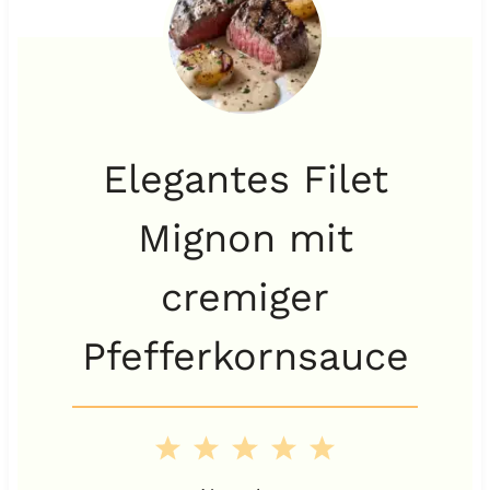
Elegantes Filet
Mignon mit
cremiger
Pfefferkornsauce
1
2
3
4
5