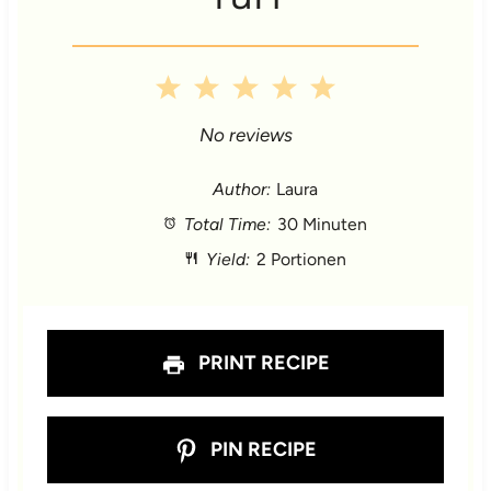
1
2
3
4
5
S
S
S
S
S
No reviews
t
t
t
t
t
Author:
Laura
Total Time:
30 Minuten
a
a
a
a
a
Yield:
2 Portionen
r
r
r
r
r
s
s
s
s
PRINT RECIPE
PIN RECIPE