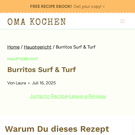
Zum
FREE RECIPE EBOOK!
Get your copy! >
Inhalt
OMA KOCHEN
springen
Home
/
Hauptgericht
/
Burritos Surf & Turf
HAUPTGERICHT
Burritos Surf & Turf
Von
Laura
Juli 16, 2025
Jump to Recipe
·
Leave a Review
Warum Du dieses Rezept