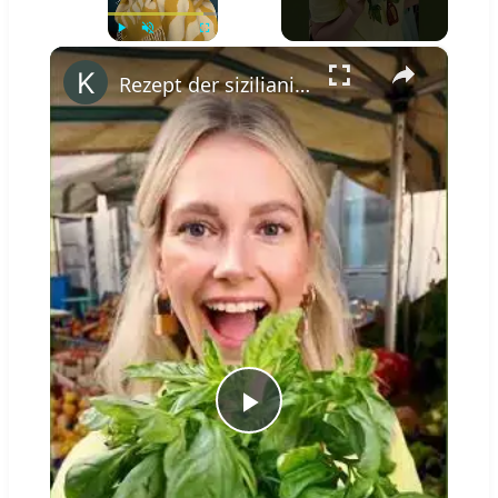
×
Play
Unmute
Fullscreen
Rezept der sizilianischen Küche: Pasta alla Norma #shorts
Play