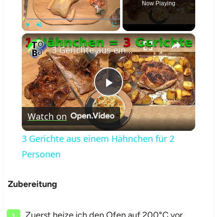
Now Playing
×
Play
Unmute
Fullscreen
3 Gerichte aus einem Hähnchen für 2 Personen
Play
Watch on
Video
3 Gerichte aus einem Hähnchen für 2
Personen
Zubereitung
Zuerst heize ich den Ofen auf 200°C vor