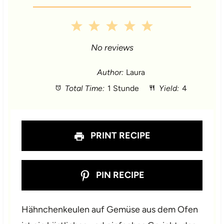
1
2
3
4
5
S
S
S
S
S
No reviews
t
t
t
t
t
Author:
Laura
Total Time:
1 Stunde
Yield:
4
a
a
a
a
a
r
r
r
r
r
s
s
s
s
PRINT RECIPE
PIN RECIPE
Hähnchenkeulen auf Gemüse aus dem Ofen