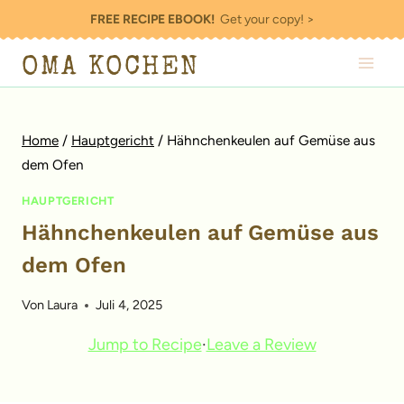
Zum
FREE RECIPE EBOOK!
Get your copy! >
Inhalt
OMA KOCHEN
springen
Home
/
Hauptgericht
/
Hähnchenkeulen auf Gemüse aus
dem Ofen
HAUPTGERICHT
Hähnchenkeulen auf Gemüse aus
dem Ofen
Von
Laura
Juli 4, 2025
Jump to Recipe
·
Leave a Review