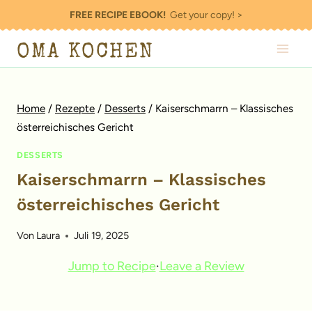
Zum
FREE RECIPE EBOOK!
Get your copy! >
Inhalt
OMA KOCHEN
springen
Home
/
Rezepte
/
Desserts
/
Kaiserschmarrn – Klassisches
österreichisches Gericht
DESSERTS
Kaiserschmarrn – Klassisches
österreichisches Gericht
Von
Laura
Juli 19, 2025
Jump to Recipe
·
Leave a Review