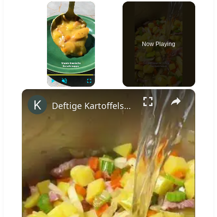
×
Now Playing
×
Play
Unmute
Fullscreen
Deftige Kartoffelsuppe wie von Oma #shorts