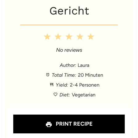
Gericht
1
2
3
4
5
S
S
S
S
S
No reviews
t
t
t
t
t
Author:
Laura
Total Time:
20 Minuten
a
a
a
a
a
Yield:
2-4 Personen
r
r
r
r
r
Diet:
Vegetarian
s
s
s
s
PRINT RECIPE