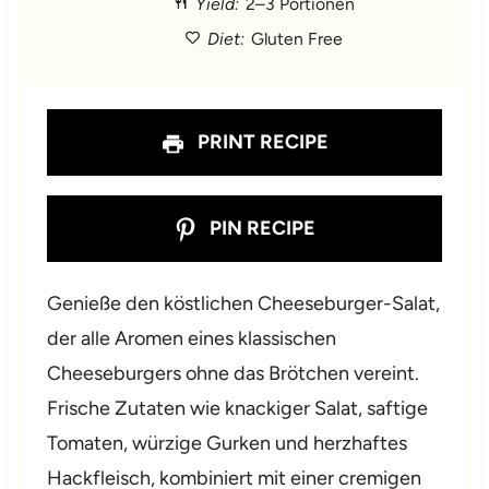
Yield:
2–3 Portionen
r
r
r
r
r
Diet:
Gluten Free
s
s
s
s
PRINT RECIPE
PIN RECIPE
Genieße den köstlichen Cheeseburger-Salat,
der alle Aromen eines klassischen
Cheeseburgers ohne das Brötchen vereint.
Frische Zutaten wie knackiger Salat, saftige
Tomaten, würzige Gurken und herzhaftes
Hackfleisch, kombiniert mit einer cremigen