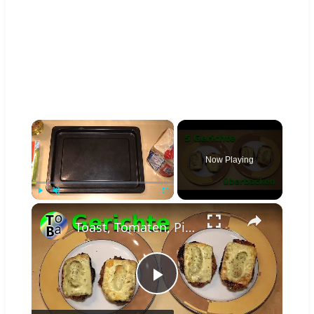
×
Now Playing
×
Play
Unmute
Fullscreen
Toast, Tomaten, Pilze, Hack, Salami überbacken
Play