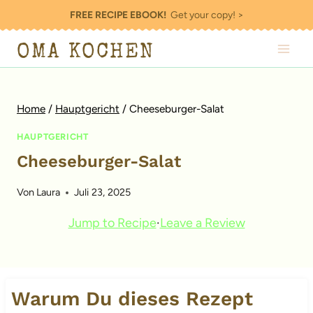
Zum
FREE RECIPE EBOOK!
Get your copy! >
Inhalt
OMA KOCHEN
springen
Home
/
Hauptgericht
/
Cheeseburger-Salat
HAUPTGERICHT
Cheeseburger-Salat
Von
Laura
Juli 23, 2025
Jump to Recipe
·
Leave a Review
Warum Du dieses Rezept