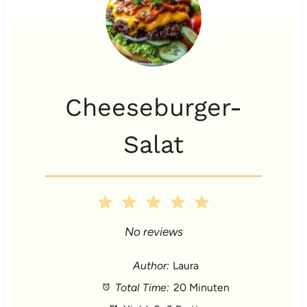
Cheeseburger-
Salat
1
2
3
4
5
S
S
S
S
S
No reviews
t
t
t
t
t
Author:
Laura
Total Time:
20 Minuten
a
a
a
a
a