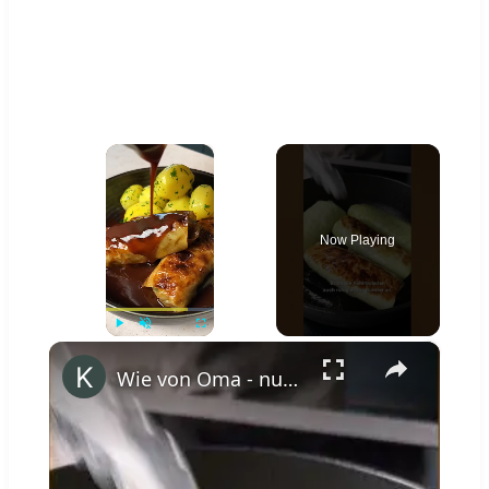
×
Now Playing
×
Play
Unmute
Fullscreen
Wie von Oma - nur vegan: Herzhafte Kohlrouladen mit Petersilienkartoffeln #shorts