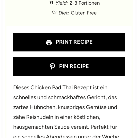
Yield:
2-3 Portionen
r
r
r
r
r
Diet:
Gluten Free
s
s
s
s
PRINT RECIPE
PIN RECIPE
Dieses Chicken Pad Thai Rezept ist ein
schnelles und schmackhaftes Gericht, das
zartes Hühnchen, knuspriges Gemüse und
zähe Reisnudeln in einer köstlichen,
hausgemachten Sauce vereint. Perfekt für
ein schnelles Abendessen unter der Woche,