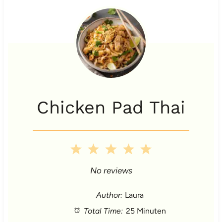
Chicken Pad Thai
1
2
3
4
5
S
S
S
S
S
No reviews
t
t
t
t
t
Author:
Laura
Total Time:
25 Minuten
a
a
a
a
a