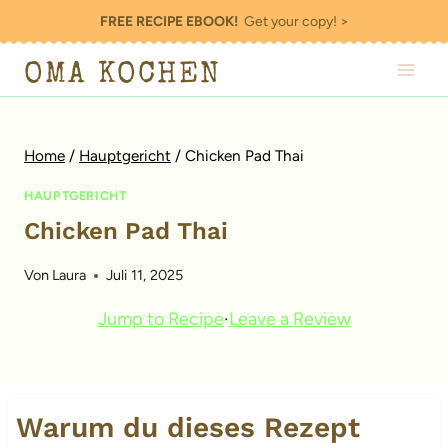
Zum
FREE RECIPE EBOOK!
Get your copy! >
Inhalt
OMA KOCHEN
springen
Home
/
Hauptgericht
/
Chicken Pad Thai
HAUPTGERICHT
Chicken Pad Thai
Von
Laura
Juli 11, 2025
Jump to Recipe
·
Leave a Review
Warum du dieses Rezept