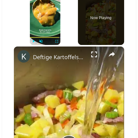
Now Playing
×
Play
Unmute
Fullscreen
Deftige Kartoffelsuppe wie von Oma #shorts