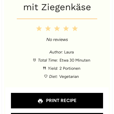
mit Ziegenkäse
1
2
3
4
5
S
S
S
S
S
No reviews
t
t
t
t
t
Author:
Laura
Total Time:
Etwa 30 Minuten
a
a
a
a
a
Yield:
2 Portionen
r
r
r
r
r
Diet:
Vegetarian
s
s
s
s
PRINT RECIPE