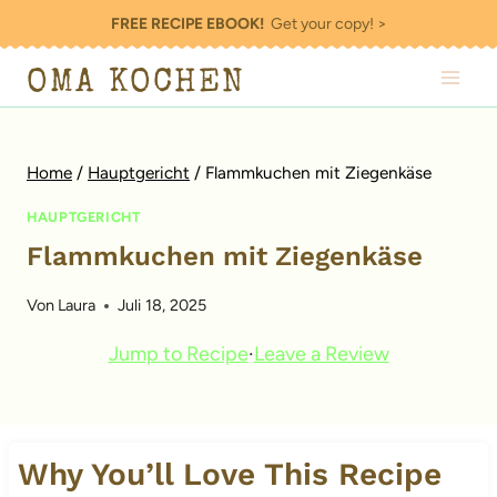
Zum
FREE RECIPE EBOOK!
Get your copy! >
Inhalt
OMA KOCHEN
springen
Home
/
Hauptgericht
/
Flammkuchen mit Ziegenkäse
HAUPTGERICHT
Flammkuchen mit Ziegenkäse
Von
Laura
Juli 18, 2025
Jump to Recipe
·
Leave a Review
Why You’ll Love This Recipe