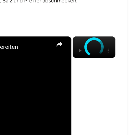
t Salz und Pfeffer abschmecken.
×
×
ereiten