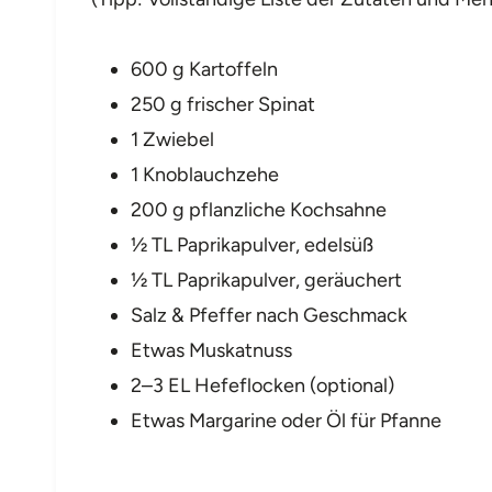
600 g Kartoffeln
250 g frischer Spinat
1 Zwiebel
1 Knoblauchzehe
200 g pflanzliche Kochsahne
½ TL Paprikapulver, edelsüß
½ TL Paprikapulver, geräuchert
Salz & Pfeffer nach Geschmack
Etwas Muskatnuss
2–3 EL Hefeflocken (optional)
Etwas Margarine oder Öl für Pfanne