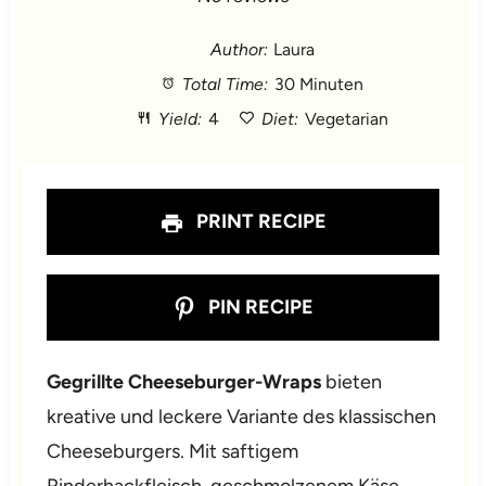
t
t
t
t
t
Author:
Laura
Total Time:
30 Minuten
a
a
a
a
a
Yield:
4
Diet:
Vegetarian
r
r
r
r
r
s
s
s
s
PRINT RECIPE
PIN RECIPE
Gegrillte Cheeseburger-Wraps
bieten
kreative und leckere Variante des klassischen
Cheeseburgers. Mit saftigem