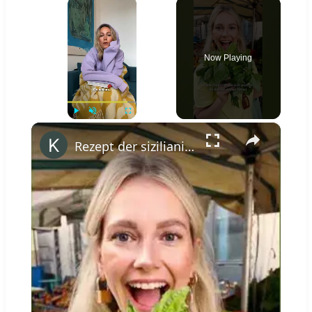
×
Now Playing
×
Play
Unmute
Fullscreen
Rezept der sizilianischen Küche: Pasta alla Norma #shorts