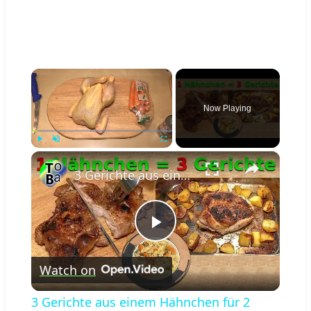
×
Now Playing
×
Play
Unmute
Fullscreen
3 Gerichte aus einem Hähnchen für 2 Personen
Play
Watch on
Video
3 Gerichte aus einem Hähnchen für 2