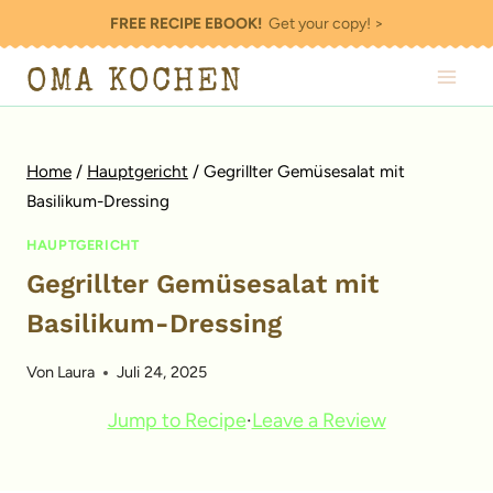
Zum
FREE RECIPE EBOOK!
Get your copy! >
Inhalt
OMA KOCHEN
springen
Home
/
Hauptgericht
/
Gegrillter Gemüsesalat mit
Basilikum-Dressing
HAUPTGERICHT
Gegrillter Gemüsesalat mit
Basilikum-Dressing
Von
Laura
Juli 24, 2025
Jump to Recipe
·
Leave a Review