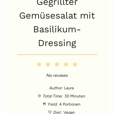
Gegrillter
Gemüsesalat mit
Basilikum-
Dressing
1
2
3
4
5
S
S
S
S
S
No reviews
t
t
t
t
t
Author:
Laura
Total Time:
30 Minuten
a
a
a
a
a
Yield:
4 Portionen
r
r
r
r
r
Diet:
Vegan