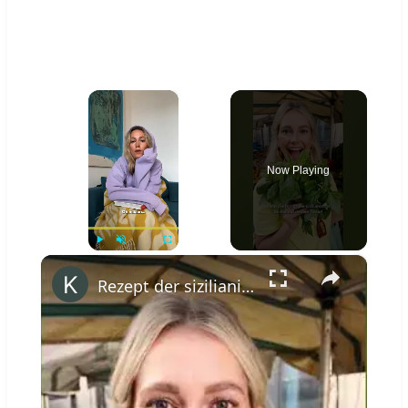
×
Now Playing
×
Play
Unmute
Fullscreen
Rezept der sizilianischen Küche: Pasta alla Norma #shorts