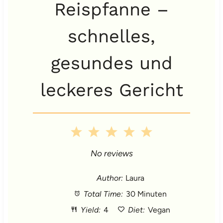
Reispfanne –
schnelles,
gesundes und
leckeres Gericht
1
2
3
4
5
S
S
S
S
S
No reviews
t
t
t
t
t
Author:
Laura
Total Time:
30 Minuten
a
a
a
a
a
Yield:
4
Diet:
Vegan
r
r
r
r
r