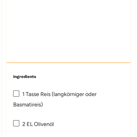
Ingredients
1
Tasse Reis (langkörniger oder
Basmatireis)
2
EL Olivenöl