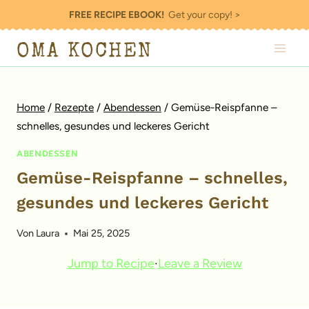
Zum
FREE RECIPE EBOOK!
Get your copy! >
Inhalt
OMA KOCHEN
springen
Home
/
Rezepte
/
Abendessen
/
Gemüse-Reispfanne –
schnelles, gesundes und leckeres Gericht
ABENDESSEN
Gemüse-Reispfanne – schnelles,
gesundes und leckeres Gericht
Von
Laura
Mai 25, 2025
Jump to Recipe
·
Leave a Review