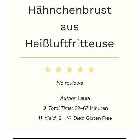
Hähnchenbrust
aus
Heißluftfritteuse
1
2
3
4
5
S
S
S
S
S
No reviews
t
t
t
t
t
Author:
Laura
Total Time:
22–67 Minuten
a
a
a
a
a
Yield:
2
Diet:
Gluten Free
r
r
r
r
r
s
s
s
s