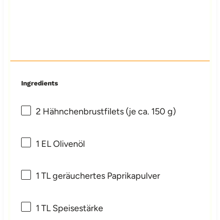
Ingredients
2
Hähnchenbrustfilets (je ca. 150 g)
1
EL Olivenöl
1
TL geräuchertes Paprikapulver
1
TL Speisestärke