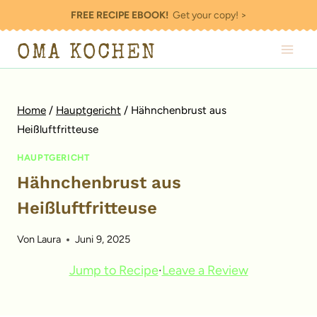
Zum
FREE RECIPE EBOOK!
Get your copy! >
Inhalt
OMA KOCHEN
springen
Home
/
Hauptgericht
/
Hähnchenbrust aus
Heißluftfritteuse
HAUPTGERICHT
Hähnchenbrust aus
Heißluftfritteuse
Von
Laura
Juni 9, 2025
Jump to Recipe
·
Leave a Review