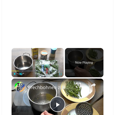
×
Now Playing
×
Play
Unmute
Fullscreen
Brechbohnen zubereiten
Play