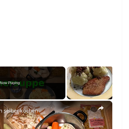
Now Playing
×
h selber kochen