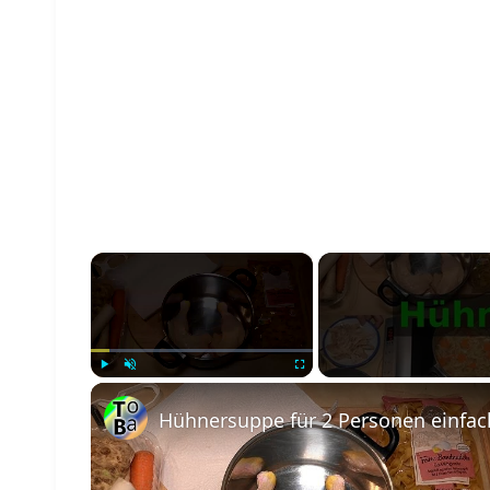
×
Play
Unmute
Fullscreen
Hühnersuppe für 2 Personen einfac