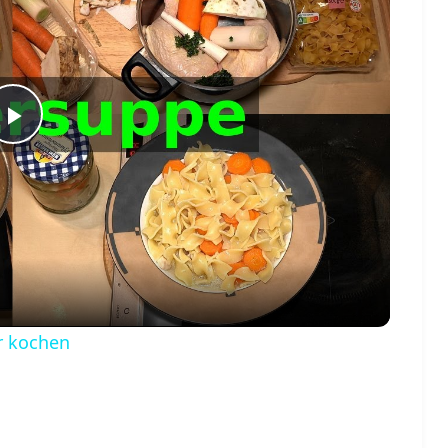
Play
Video
r kochen