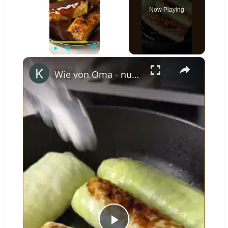
Now Playing
×
Play
Unmute
Fullscreen
Wie von Oma - nur vegan: Herzhafte Kohlrouladen mit Petersilienkartoffeln #shorts