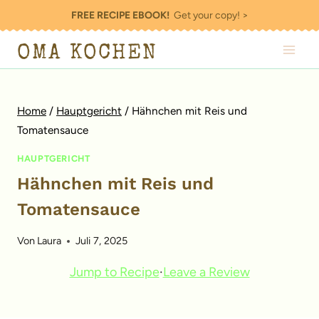
Zum
FREE RECIPE EBOOK!
Get your copy! >
Inhalt
OMA KOCHEN
springen
Home
/
Hauptgericht
/
Hähnchen mit Reis und
Tomatensauce
HAUPTGERICHT
Hähnchen mit Reis und
Tomatensauce
Von
Laura
Juli 7, 2025
Jump to Recipe
·
Leave a Review