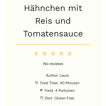
Hähnchen mit
Reis und
Tomatensauce
1
2
3
4
5
S
S
S
S
S
No reviews
t
t
t
t
t
Author:
Laura
Total Time:
40 Minuten
a
a
a
a
a
Yield:
4 Portionen
r
r
r
r
r
Diet:
Gluten Free
s
s
s
s