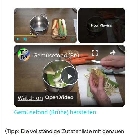
×
Now Playing
×
Play
Unmute
Fullscreen
Gemüsefond (Brühe) herstellen
Play
Watch on
Video
Gemüsefond (Brühe) herstellen
(Tipp: Die vollständige Zutatenliste mit genauen