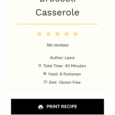
Casserole
1
2
3
4
5
S
S
S
S
S
No reviews
t
t
t
t
t
Author:
Laura
Total Time:
45 Minuten
a
a
a
a
a
Yield:
8 Portionen
r
r
r
r
r
Diet:
Gluten Free
s
s
s
s
PRINT RECIPE