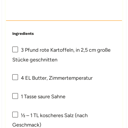
Ingredients
3
Pfund rote Kartoffeln, in 2,5 cm große
Stücke geschnitten
4
EL Butter, Zimmertemperatur
1
Tasse saure Sahne
½
–
1
TL koscheres Salz (nach
Geschmack)