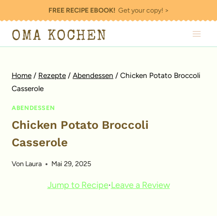
Zum
FREE RECIPE EBOOK!
Get your copy! >
Inhalt
OMA KOCHEN
springen
Home
/
Rezepte
/
Abendessen
/
Chicken Potato Broccoli
Casserole
ABENDESSEN
Chicken Potato Broccoli
Casserole
Von
Laura
Mai 29, 2025
Jump to Recipe
·
Leave a Review