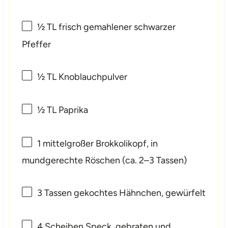
½
TL frisch gemahlener schwarzer
Pfeffer
½
TL Knoblauchpulver
½
TL Paprika
1
mittelgroßer Brokkolikopf, in
mundgerechte Röschen (ca.
2
–
3
Tassen)
3
Tassen gekochtes Hähnchen, gewürfelt
4
Scheiben Speck, gebraten und