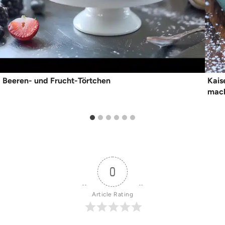
Beeren- und Frucht-Törtchen
Kais
mac
0
Article Rating