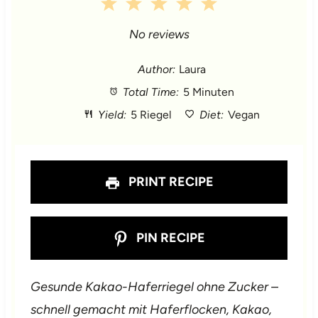
1
2
3
4
5
S
S
S
S
S
No reviews
t
t
t
t
t
Author:
Laura
Total Time:
5 Minuten
a
a
a
a
a
Yield:
5 Riegel
Diet:
Vegan
r
r
r
r
r
s
s
s
s
PRINT RECIPE
PIN RECIPE
Gesunde Kakao-Haferriegel ohne Zucker –
schnell gemacht mit Haferflocken, Kakao,