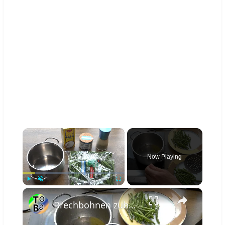
×
Now Playing
×
Play
Unmute
Fullscreen
Brechbohnen zubereiten