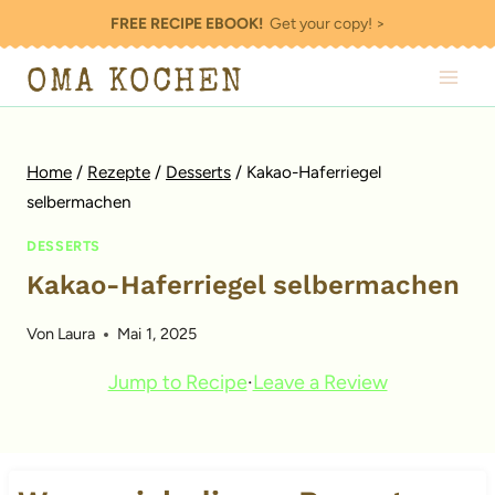
Zum
FREE RECIPE EBOOK!
Get your copy! >
Inhalt
OMA KOCHEN
springen
Home
/
Rezepte
/
Desserts
/
Kakao-Haferriegel
selbermachen
DESSERTS
Kakao-Haferriegel selbermachen
Von
Laura
Mai 1, 2025
Jump to Recipe
·
Leave a Review