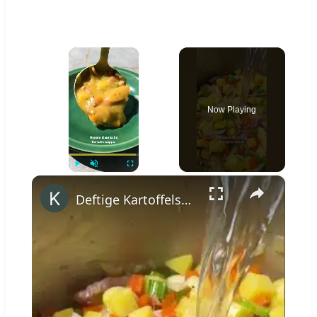
×
Now Playing
×
Play
Unmute
Fullscreen
Deftige Kartoffelsuppe wie von Oma #shorts