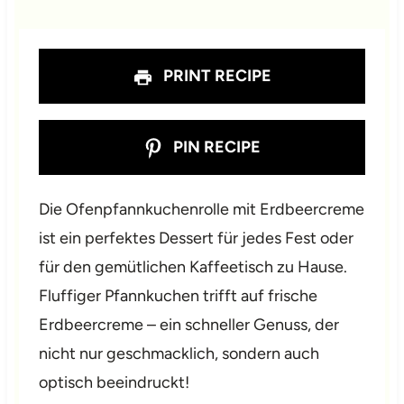
r
r
r
r
r
s
s
s
s
PRINT RECIPE
PIN RECIPE
Die Ofenpfannkuchenrolle mit Erdbeercreme
ist ein perfektes Dessert für jedes Fest oder
für den gemütlichen Kaffeetisch zu Hause.
Fluffiger Pfannkuchen trifft auf frische
Erdbeercreme – ein schneller Genuss, der
nicht nur geschmacklich, sondern auch
optisch beeindruckt!