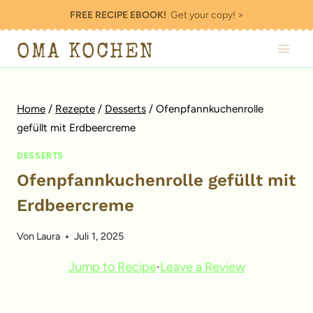
Zum
FREE RECIPE EBOOK!
Get your copy! >
Inhalt
OMA KOCHEN
springen
Home
/
Rezepte
/
Desserts
/
Ofenpfannkuchenrolle
gefüllt mit Erdbeercreme
DESSERTS
Ofenpfannkuchenrolle gefüllt mit
Erdbeercreme
Von
Laura
Juli 1, 2025
Jump to Recipe
·
Leave a Review