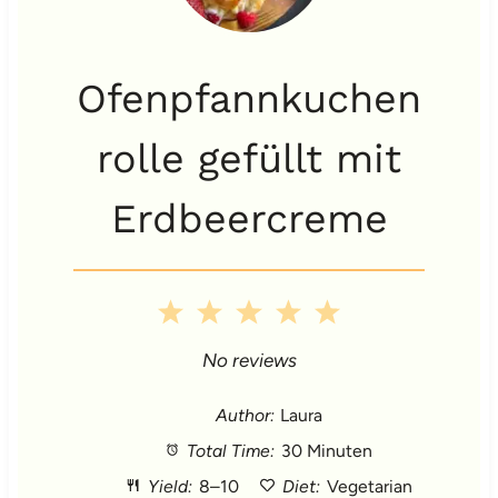
Ofenpfannkuchen
rolle gefüllt mit
Erdbeercreme
1
2
3
4
5
S
S
S
S
S
No reviews
t
t
t
t
t
Author:
Laura
Total Time:
30 Minuten
a
a
a
a
a
Yield:
8–10
Diet:
Vegetarian