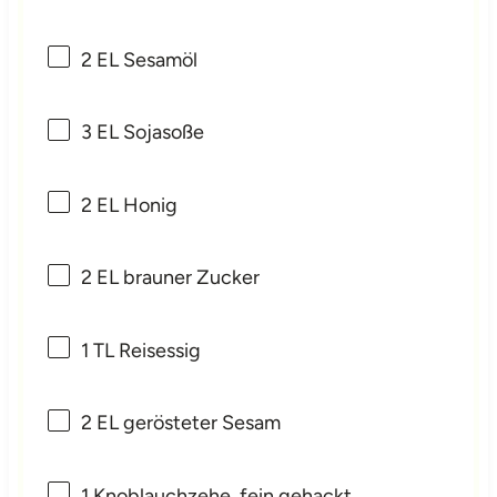
2
EL Sesamöl
3
EL Sojasoße
2
EL Honig
2
EL brauner Zucker
1
TL Reisessig
2
EL gerösteter Sesam
1
Knoblauchzehe, fein gehackt