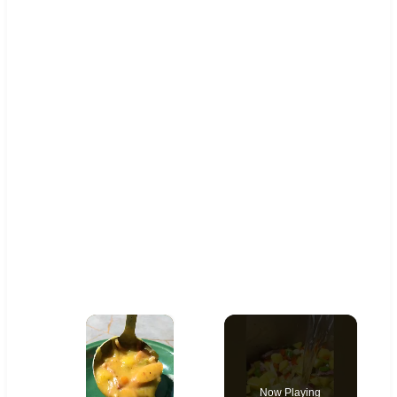
×
Now Playing