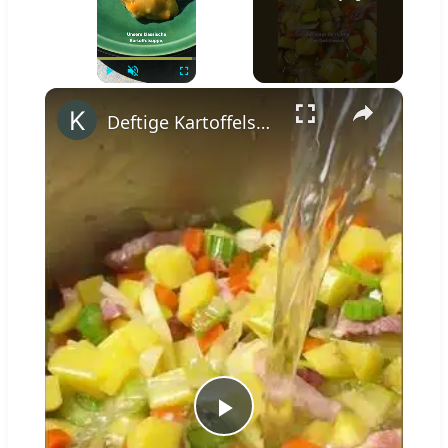
×
Play
Unmute
Fullscreen
Deftige Kartoffelsuppe wie von Oma #shorts
Play