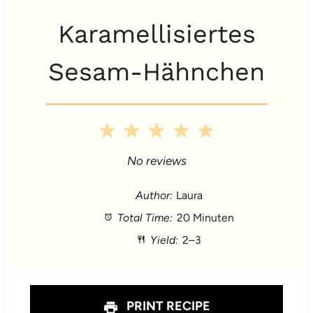
Karamellisiertes
Sesam-Hähnchen
1
2
3
4
5
S
S
S
S
S
No reviews
t
t
t
t
t
Author:
Laura
Total Time:
20 Minuten
a
a
a
a
a
Yield:
2–3
r
r
r
r
r
s
s
s
s
PRINT RECIPE