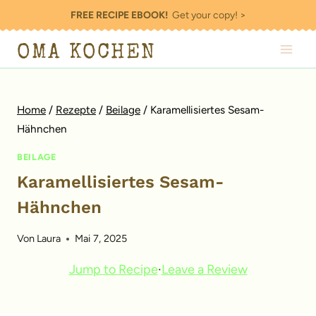
Zum
FREE RECIPE EBOOK!
Get your copy! >
Inhalt
OMA KOCHEN
springen
Home
/
Rezepte
/
Beilage
/
Karamellisiertes Sesam-
Hähnchen
BEILAGE
Karamellisiertes Sesam-
Hähnchen
Von
Laura
Mai 7, 2025
Jump to Recipe
·
Leave a Review