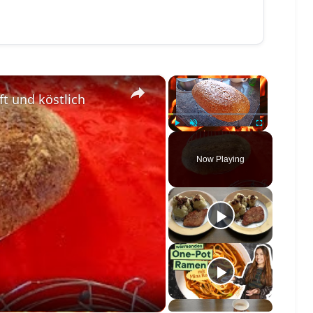
×
×
t und köstlich
Play
Unmute
Fullscreen
Now Playing
o