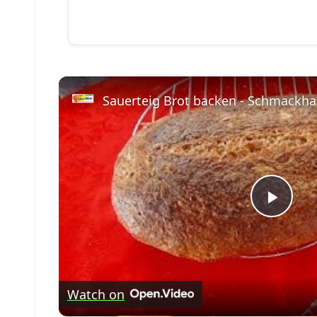
Sauerteig Brot backen - Schmackhaf
Play
Vide
Watch on