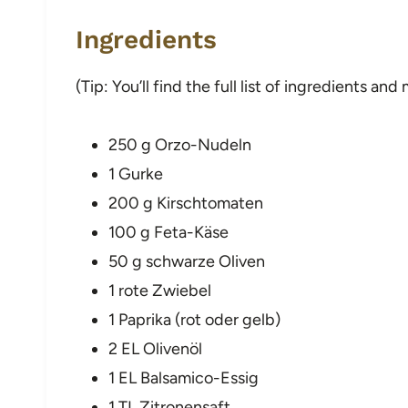
Ingredients
(Tip: You’ll find the full list of ingredients a
250 g Orzo-Nudeln
1 Gurke
200 g Kirschtomaten
100 g Feta-Käse
50 g schwarze Oliven
1 rote Zwiebel
1 Paprika (rot oder gelb)
2 EL Olivenöl
1 EL Balsamico-Essig
1 TL Zitronensaft