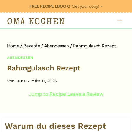
Zum
FREE RECIPE EBOOK!
Get your copy! >
Inhalt
OMA KOCHEN
springen
Home
/
Rezepte
/
Abendessen
/
Rahmgulasch Rezept
ABENDESSEN
Rahmgulasch Rezept
Von
Laura
März 11, 2025
Jump to Recipe
·
Leave a Review
Warum du dieses Rezept