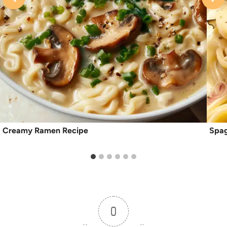
Creamy Ramen Recipe
Spag
0