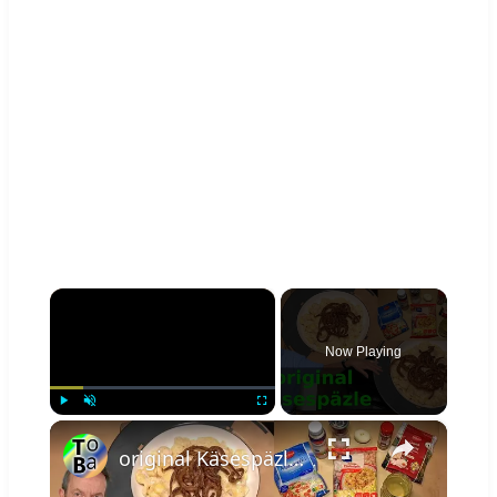
×
Now Playing
×
Play
Unmute
Fullscreen
original Käsespäzle aus Bayern selber zubereiten