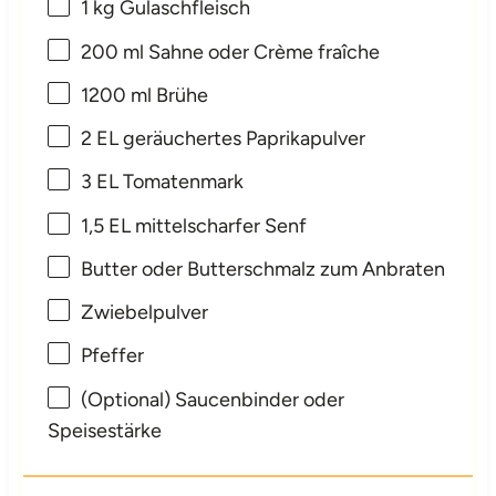
1
kg Gulaschfleisch
200
ml Sahne oder Crème fraîche
1200
ml Brühe
2
EL geräuchertes Paprikapulver
3
EL Tomatenmark
1
,5 EL mittelscharfer Senf
Butter oder Butterschmalz zum Anbraten
Zwiebelpulver
Pfeffer
(Optional) Saucenbinder oder
Speisestärke