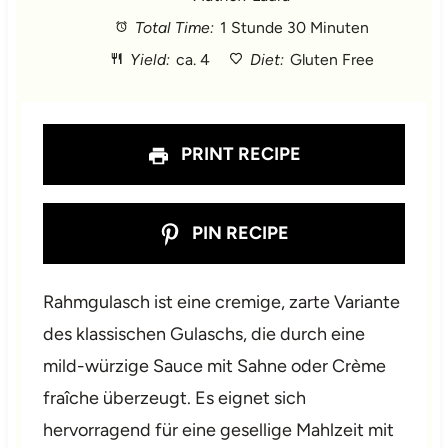
Total Time:
1 Stunde 30 Minuten
a
a
a
a
a
Yield:
ca. 4
Diet:
Gluten Free
r
r
r
r
r
s
s
s
s
PRINT RECIPE
PIN RECIPE
Rahmgulasch ist eine cremige, zarte Variante
des klassischen Gulaschs, die durch eine
mild-würzige Sauce mit Sahne oder Crème
fraîche überzeugt. Es eignet sich
hervorragend für eine gesellige Mahlzeit mit