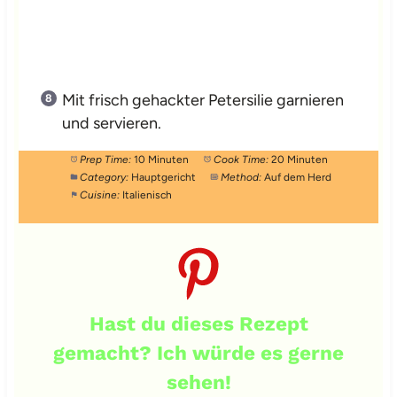
Mit frisch gehackter Petersilie garnieren
und servieren.
Prep Time:
10 Minuten
Cook Time:
20 Minuten
Category:
Hauptgericht
Method:
Auf dem Herd
Cuisine:
Italienisch
Hast du dieses Rezept
gemacht? Ich würde es gerne
sehen!