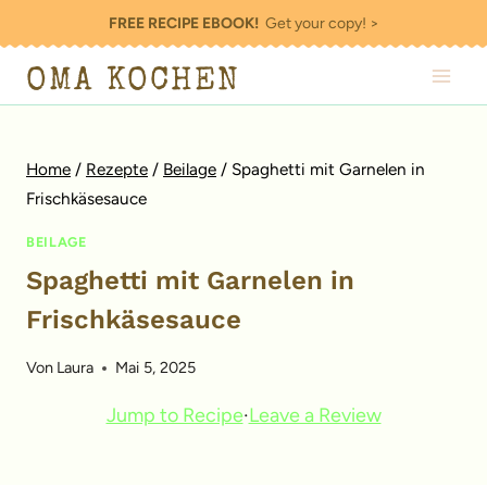
Zum
FREE RECIPE EBOOK!
Get your copy! >
Inhalt
OMA KOCHEN
springen
Home
/
Rezepte
/
Beilage
/
Spaghetti mit Garnelen in
Frischkäsesauce
BEILAGE
Spaghetti mit Garnelen in
Frischkäsesauce
Von
Laura
Mai 5, 2025
Jump to Recipe
·
Leave a Review