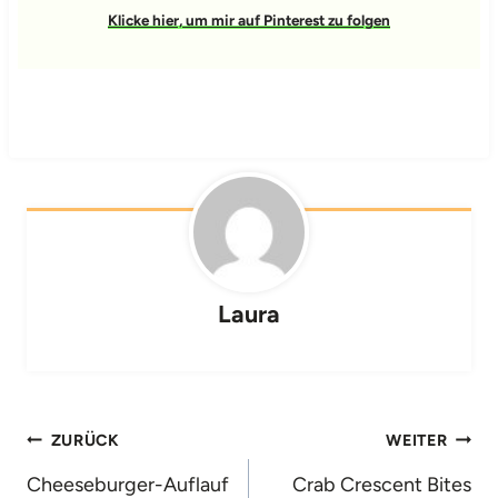
Klicke hier, um mir auf Pinterest zu folgen
Laura
Beitragsnavigation
ZURÜCK
WEITER
Cheeseburger-Auflauf
Crab Crescent Bites