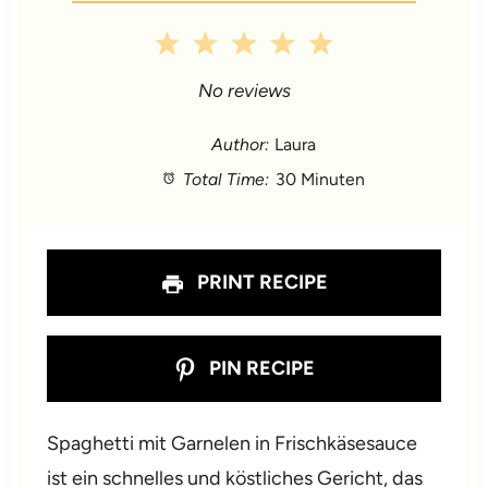
1
2
3
4
5
S
S
S
S
S
No reviews
t
t
t
t
t
Author:
Laura
Total Time:
30 Minuten
a
a
a
a
a
r
r
r
r
r
s
s
s
s
PRINT RECIPE
PIN RECIPE
Spaghetti mit Garnelen in Frischkäsesauce
ist ein schnelles und köstliches Gericht, das