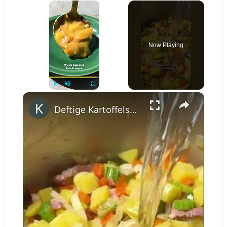
×
Now Playing
×
Play
Unmute
Fullscreen
Deftige Kartoffelsuppe wie von Oma #shorts