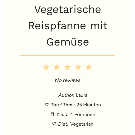
Vegetarische
Reispfanne mit
Gemüse
1
2
3
4
5
S
S
S
S
S
No reviews
t
t
t
t
t
Author:
Laura
Total Time:
25 Minuten
a
a
a
a
a
Yield:
4 Portionen
r
r
r
r
r
Diet:
Vegetarian
s
s
s
s