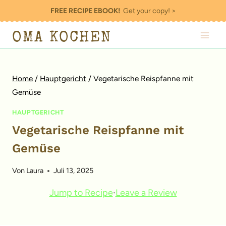
Zum
FREE RECIPE EBOOK!
Get your copy! >
Inhalt
OMA KOCHEN
springen
Home
/
Hauptgericht
/
Vegetarische Reispfanne mit
Gemüse
HAUPTGERICHT
Vegetarische Reispfanne mit
Gemüse
Von
Laura
Juli 13, 2025
Jump to Recipe
·
Leave a Review