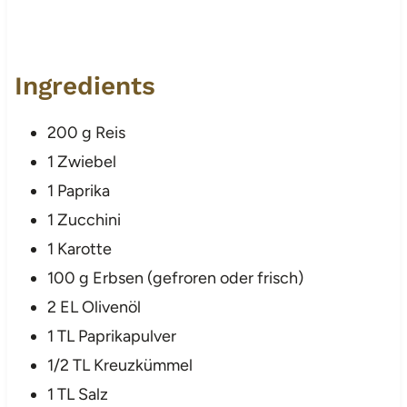
Ingredients
200 g Reis
1 Zwiebel
1 Paprika
1 Zucchini
1 Karotte
100 g Erbsen (gefroren oder frisch)
2 EL Olivenöl
1 TL Paprikapulver
1/2 TL Kreuzkümmel
1 TL Salz