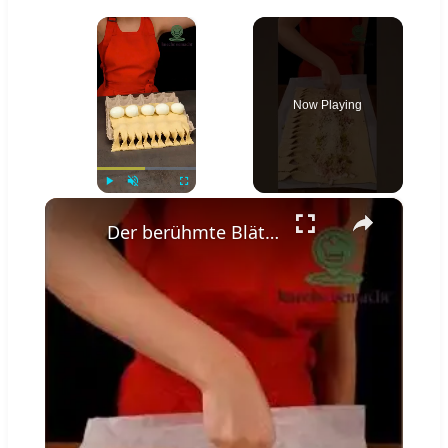
×
Now Playing
×
Play
Unmute
Fullscreen
Der berühmte Blätterteig Snack, der die Welt verrückt macht #einfachundlecker #einfachbacken