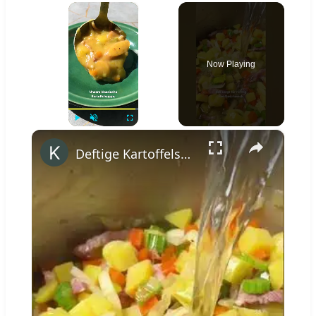
×
Now Playing
×
Play
Unmute
Fullscreen
Deftige Kartoffelsuppe wie von Oma #shorts