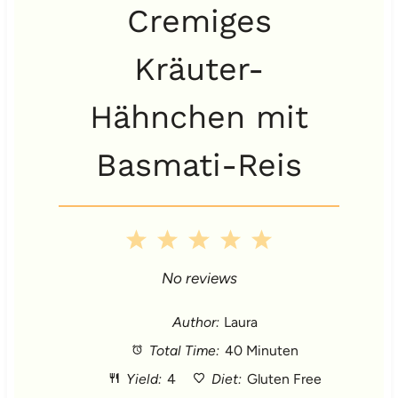
Cremiges
Kräuter-
Hähnchen mit
Basmati-Reis
1
2
3
4
5
S
S
S
S
S
No reviews
t
t
t
t
t
Author:
Laura
Total Time:
40 Minuten
a
a
a
a
a
Yield:
4
Diet:
Gluten Free
r
r
r
r
r