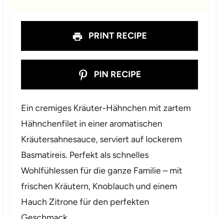
s
s
s
s
PRINT RECIPE
PIN RECIPE
Ein cremiges Kräuter-Hähnchen mit zartem
Hähnchenfilet in einer aromatischen
Kräutersahnesauce, serviert auf lockerem
Basmatireis. Perfekt als schnelles
Wohlfühlessen für die ganze Familie – mit
frischen Kräutern, Knoblauch und einem
Hauch Zitrone für den perfekten
Geschmack.