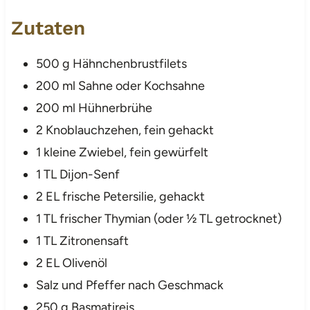
Zutaten
500 g Hähnchenbrustfilets
200 ml Sahne oder Kochsahne
200 ml Hühnerbrühe
2 Knoblauchzehen, fein gehackt
1 kleine Zwiebel, fein gewürfelt
1 TL Dijon-Senf
2 EL frische Petersilie, gehackt
1 TL frischer Thymian (oder ½ TL getrocknet)
1 TL Zitronensaft
2 EL Olivenöl
Salz und Pfeffer nach Geschmack
250 g Basmatireis