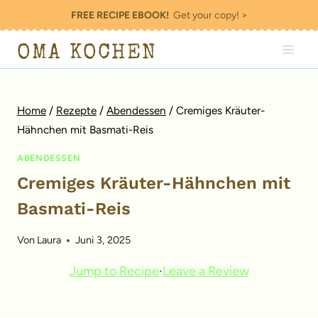
Zum
FREE RECIPE EBOOK!
Get your copy! >
Inhalt
OMA KOCHEN
springen
Home
/
Rezepte
/
Abendessen
/
Cremiges Kräuter-
Hähnchen mit Basmati-Reis
ABENDESSEN
Cremiges Kräuter-Hähnchen mit
Basmati-Reis
Von
Laura
Juni 3, 2025
Jump to Recipe
·
Leave a Review