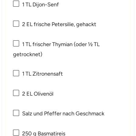
1
TL Dijon-Senf
2
EL frische Petersilie, gehackt
1
TL frischer Thymian (oder
½
TL
getrocknet)
1
TL Zitronensaft
2
EL Olivenöl
Salz und Pfeffer nach Geschmack
250 g
Basmatireis