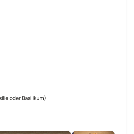
ilie oder Basilikum)
×
×