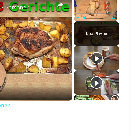
 2 Personen
Play
Unmute
Fullscreen
Now Playing
o
onen