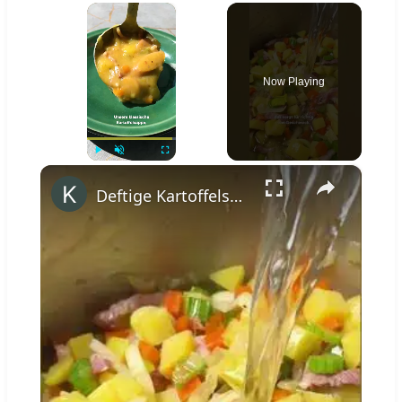
×
Now Playing
×
Play
Unmute
Fullscreen
Deftige Kartoffelsuppe wie von Oma #shorts