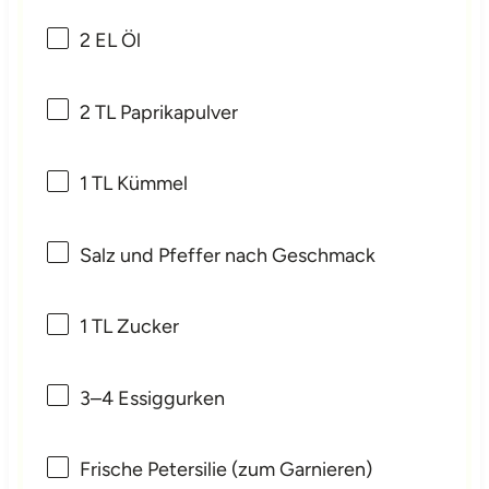
2
EL Öl
2
TL Paprikapulver
1
TL Kümmel
Salz und Pfeffer nach Geschmack
1
TL Zucker
3
–
4
Essiggurken
Frische Petersilie (zum Garnieren)