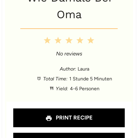
Oma
1
2
3
4
5
S
S
S
S
S
No reviews
t
t
t
t
t
Author:
Laura
Total Time:
1 Stunde 5 Minuten
a
a
a
a
a
Yield:
4-6 Personen
r
r
r
r
r
s
s
s
s
PRINT RECIPE