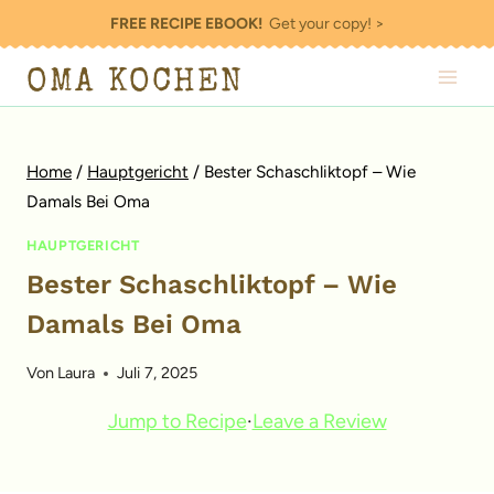
Zum
FREE RECIPE EBOOK!
Get your copy! >
Inhalt
OMA KOCHEN
springen
Home
/
Hauptgericht
/
Bester Schaschliktopf – Wie
Damals Bei Oma
HAUPTGERICHT
Bester Schaschliktopf – Wie
Damals Bei Oma
Von
Laura
Juli 7, 2025
Jump to Recipe
·
Leave a Review